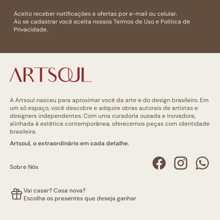
Aceito receber notificações e ofertas por e-mail ou celular.
Ao se cadastrar você aceita nossos
Termos de Uso
e
Politica de
Privacidade.
A Artsoul nasceu para aproximar você da arte e do design brasileiro. Em
um só espaço, você descobre e adquire obras autorais de artistas e
designers independentes. Com uma curadoria ousada e inovadora,
alinhada à estética contemporânea, oferecemos peças com identidade
brasileira.
Artsoul, o extraordinário em cada detalhe.
Sobre Nós
Vai casar? Casa nova?
Escolha os presentes que deseja ganhar