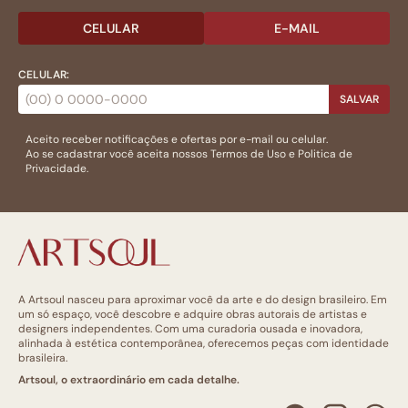
CELULAR
E-MAIL
CELULAR:
SALVAR
Aceito receber notificações e ofertas por e-mail ou celular.
Ao se cadastrar você aceita nossos
Termos de Uso
e
Politica de
Privacidade.
A Artsoul nasceu para aproximar você da arte e do design brasileiro. Em
um só espaço, você descobre e adquire obras autorais de artistas e
designers independentes. Com uma curadoria ousada e inovadora,
alinhada à estética contemporânea, oferecemos peças com identidade
brasileira.
Artsoul, o extraordinário em cada detalhe.