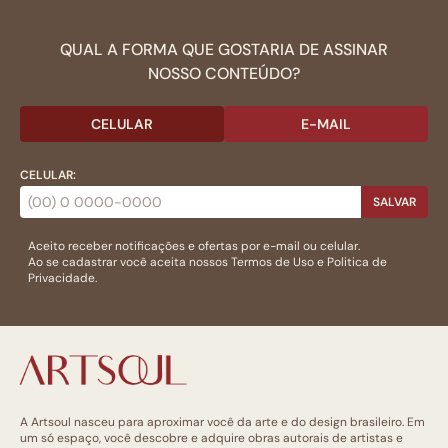
QUAL A FORMA QUE GOSTARIA DE ASSINAR
NOSSO CONTEÚDO?
CELULAR
E-MAIL
CELULAR:
SALVAR
Aceito receber notificações e ofertas por e-mail ou celular.
Ao se cadastrar você aceita nossos
Termos de Uso
e
Politica de
Privacidade.
A Artsoul nasceu para aproximar você da arte e do design brasileiro. Em
um só espaço, você descobre e adquire obras autorais de artistas e