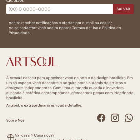
CELULAR:
SALVAR
Aceito receber notificações e ofertas por e-mail ou celular.
Ao se cadastrar você aceita nossos
Termos de Uso
e
Politica de
Privacidade.
A Artsoul nasceu para aproximar você da arte e do design brasileiro. Em
um só espaço, você descobre e adquire obras autorais de artistas e
designers independentes. Com uma curadoria ousada e inovadora,
alinhada à estética contemporânea, oferecemos peças com identidade
brasileira.
Artsoul, o extraordinário em cada detalhe.
Sobre Nós
Vai casar? Casa nova?