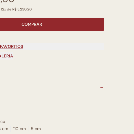
 12x de R$ 3.230,20
COMPRAR
 FAVORITOS
ALERIA
a
ico
5 cm
110 cm
5 cm