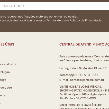
eito receber notificações e ofertas por e-mail ou celular.
 se cadastrar você aceita nossos
Termos de Uso
e
Politica de Privacidade.
ES ÚTEIS
CENTRAL DE ATENDIMENTO AO
Fale conosco pela nossa Central d
ao Cliente por telefone, chat ou e-m
ersonalizada
De Segunda a Sexta, das 10h às 17h
volução
WhatsApp.: (11) 97283-9009
trega
E-mail: contato@artsoul.com.br
VISITE NOSSAS LOJAS FÍSICAS:
ivacidade
SHOPPING PÁTIO HIGIENÓPOLIS - P
Av. Higienópolis, 618 - Higienópolis
arte
São Paulo - SP, 01238-000
o
VISITE NOSSAS LOJAS FÍSICAS: