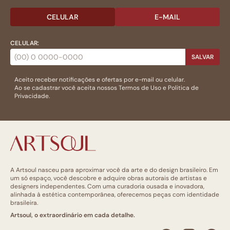
CELULAR
E-MAIL
CELULAR:
SALVAR
Aceito receber notificações e ofertas por e-mail ou celular.
Ao se cadastrar você aceita nossos
Termos de Uso
e
Politica de
Privacidade.
A Artsoul nasceu para aproximar você da arte e do design brasileiro. Em
um só espaço, você descobre e adquire obras autorais de artistas e
designers independentes. Com uma curadoria ousada e inovadora,
alinhada à estética contemporânea, oferecemos peças com identidade
brasileira.
Artsoul, o extraordinário em cada detalhe.