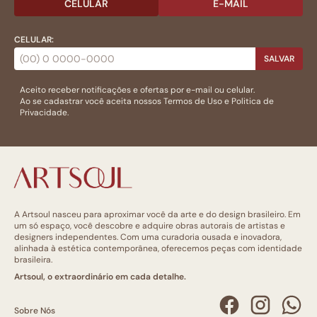
CELULAR
E-MAIL
CELULAR:
SALVAR
Aceito receber notificações e ofertas por e-mail ou celular.
Ao se cadastrar você aceita nossos
Termos de Uso
e
Politica de
Privacidade.
A Artsoul nasceu para aproximar você da arte e do design brasileiro. Em
um só espaço, você descobre e adquire obras autorais de artistas e
designers independentes. Com uma curadoria ousada e inovadora,
alinhada à estética contemporânea, oferecemos peças com identidade
brasileira.
Artsoul, o extraordinário em cada detalhe.
Sobre Nós