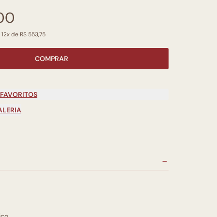
00
 12x de R$ 553,75
COMPRAR
 FAVORITOS
ALERIA
ico