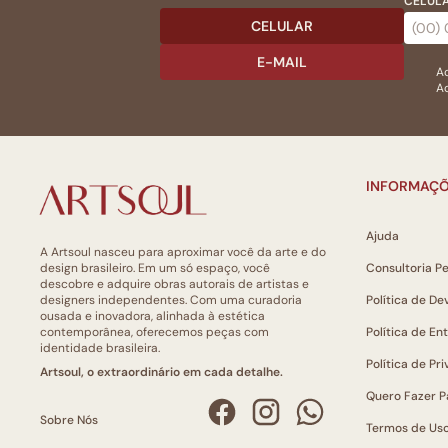
CELULA
CELULAR
E-MAIL
Ac
Ao
INFORMAÇÕ
Ajuda
A Artsoul nasceu para aproximar você da arte e do
design brasileiro. Em um só espaço, você
Consultoria P
descobre e adquire obras autorais de artistas e
designers independentes. Com uma curadoria
Política de De
ousada e inovadora, alinhada à estética
contemporânea, oferecemos peças com
Política de En
identidade brasileira.
Política de Pr
Artsoul, o extraordinário em cada detalhe.
Quero Fazer P
Sobre Nós
Termos de Us