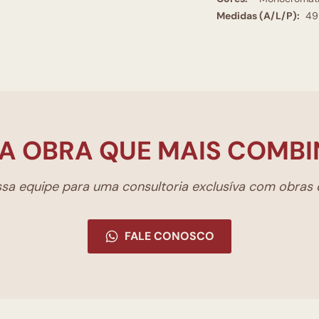
Medidas (A/L/P):
49
A OBRA QUE MAIS COMBI
a equipe para uma consultoria exclusíva com obras d
FALE CONOSCO