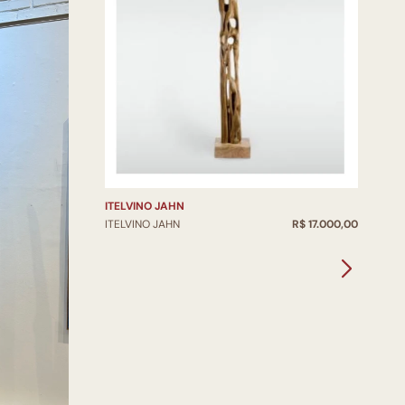
ITELVINO JAHN
ITELVINO JAHN
R$ 17.000,00
I
I