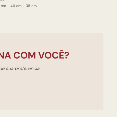
 cm
46 cm
38 cm
NA COM VOCÊ?
e sua preferência.