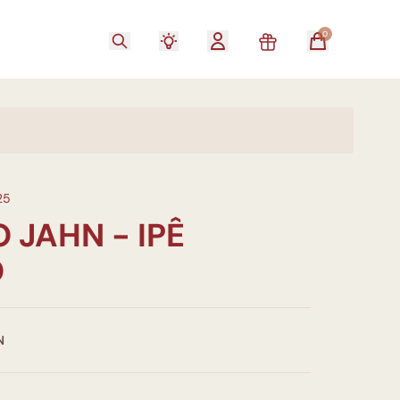
0
25
O JAHN - IPÊ
O
N