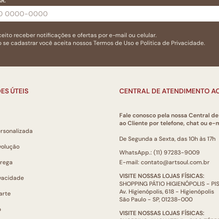
R:
eito receber notificações e ofertas por e-mail ou celular.
 se cadastrar você aceita nossos
Termos de Uso
e
Politica de Privacidade.
ES ÚTEIS
CENTRAL DE ATENDIMENTO AO
Fale conosco pela nossa Central d
ao Cliente por telefone, chat ou e-m
ersonalizada
De Segunda a Sexta, das 10h às 17h
volução
WhatsApp.: (11) 97283-9009
trega
E-mail: contato@artsoul.com.br
VISITE NOSSAS LOJAS FÍSICAS:
ivacidade
SHOPPING PÁTIO HIGIENÓPOLIS - P
Av. Higienópolis, 618 - Higienópolis
arte
São Paulo - SP, 01238-000
o
VISITE NOSSAS LOJAS FÍSICAS: