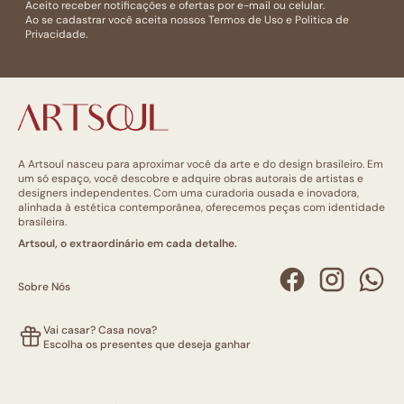
Aceito receber notificações e ofertas por e-mail ou celular.
Ao se cadastrar você aceita nossos
Termos de Uso
e
Politica de
Privacidade.
A Artsoul nasceu para aproximar você da arte e do design brasileiro. Em
um só espaço, você descobre e adquire obras autorais de artistas e
designers independentes. Com uma curadoria ousada e inovadora,
alinhada à estética contemporânea, oferecemos peças com identidade
brasileira.
Artsoul, o extraordinário em cada detalhe.
Sobre Nós
Vai casar? Casa nova?
Escolha os presentes que deseja ganhar