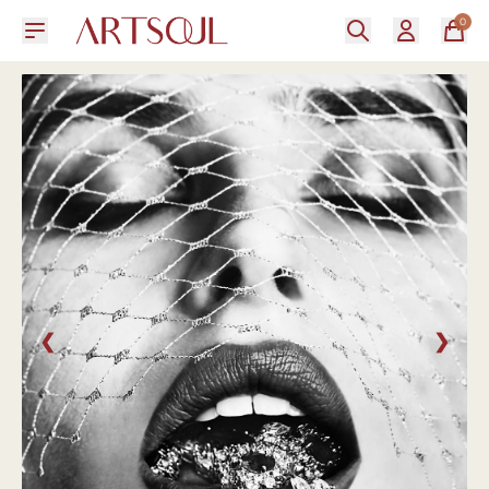
0
❮
❯