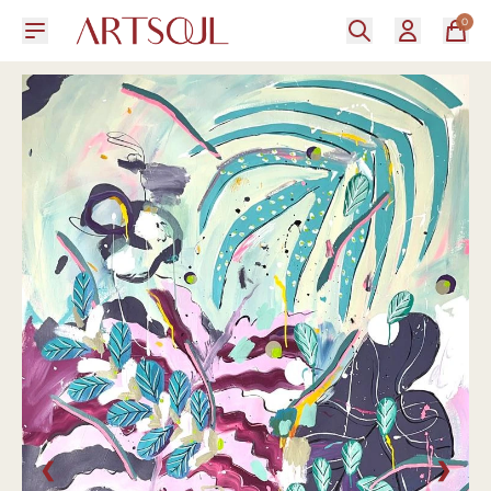
0
❮
❯