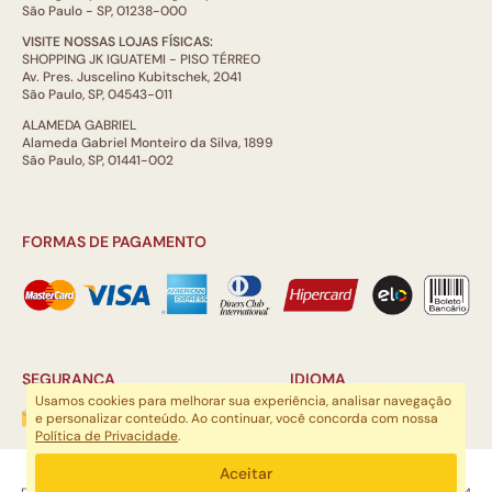
São Paulo - SP, 01238-000
VISITE NOSSAS LOJAS FÍSICAS:
SHOPPING JK IGUATEMI - PISO TÉRREO
Av. Pres. Juscelino Kubitschek, 2041
São Paulo, SP, 04543-011
ALAMEDA GABRIEL
Alameda Gabriel Monteiro da Silva, 1899
São Paulo, SP, 01441-002
FORMAS DE PAGAMENTO
SEGURANÇA
IDIOMA
Usamos cookies para melhorar sua experiência, analisar navegação
e personalizar conteúdo. Ao continuar, você concorda com nossa
Política de Privacidade
.
ARTSOUL COMUNICAÇÃO DIGITAL LTDA | CNPJ: 29.752.781/0001-52
Aceitar