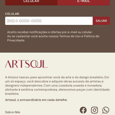
CELULAR
E-MAIL
CELULAR:
SALVAR
Aceito receber notificações e ofertas por e-mail ou celular.
Ao se cadastrar você aceita nossos
Termos de Uso
e
Politica de
Privacidade.
A Artsoul nasceu para aproximar você da arte e do design brasileiro. Em
um só espaço, você descobre e adquire obras autorais de artistas e
designers independentes. Com uma curadoria ousada e inovadora,
alinhada à estética contemporânea, oferecemos peças com identidade
brasileira.
Artsoul, o extraordinário em cada detalhe.
Sobre Nós