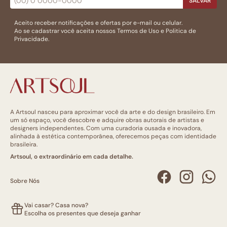
SALVAR
Aceito receber notificações e ofertas por e-mail ou celular.
Ao se cadastrar você aceita nossos
Termos de Uso
e
Politica de
Privacidade.
A Artsoul nasceu para aproximar você da arte e do design brasileiro. Em
um só espaço, você descobre e adquire obras autorais de artistas e
designers independentes. Com uma curadoria ousada e inovadora,
alinhada à estética contemporânea, oferecemos peças com identidade
brasileira.
Artsoul, o extraordinário em cada detalhe.
Sobre Nós
Vai casar? Casa nova?
Escolha os presentes que deseja ganhar