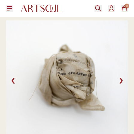
0
❮
❯