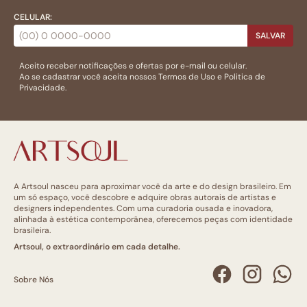
CELULAR:
SALVAR
Aceito receber notificações e ofertas por e-mail ou celular.
Ao se cadastrar você aceita nossos
Termos de Uso
e
Politica de
Privacidade.
A Artsoul nasceu para aproximar você da arte e do design brasileiro. Em
um só espaço, você descobre e adquire obras autorais de artistas e
designers independentes. Com uma curadoria ousada e inovadora,
alinhada à estética contemporânea, oferecemos peças com identidade
brasileira.
Artsoul, o extraordinário em cada detalhe.
Sobre Nós