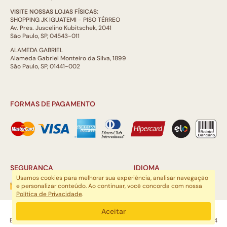
VISITE NOSSAS LOJAS FÍSICAS:
SHOPPING JK IGUATEMI - PISO TÉRREO
Av. Pres. Juscelino Kubitschek, 2041
São Paulo, SP, 04543-011
ALAMEDA GABRIEL
Alameda Gabriel Monteiro da Silva, 1899
São Paulo, SP, 01441-002
FORMAS DE PAGAMENTO
SEGURANÇA
IDIOMA
Usamos cookies para melhorar sua experiência, analisar navegação
e personalizar conteúdo. Ao continuar, você concorda com nossa
Política de Privacidade
.
ARTSOUL COMUNICAÇÃO DIGITAL LTDA | CNPJ: 29.752.781/0001-52
Aceitar
Escritório: Rua Quatá, 845 - Sala 2, Vila Olímpia, São Paulo, SP, 04546-044