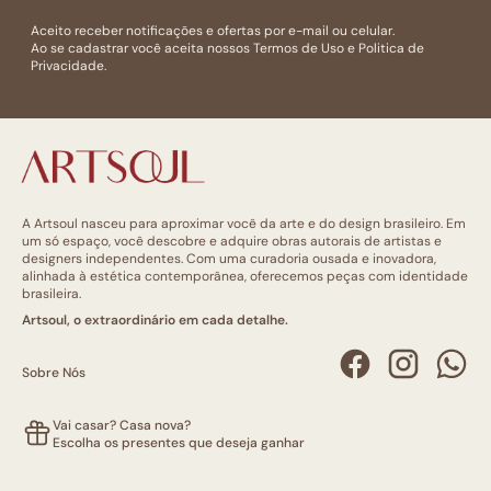
Aceito receber notificações e ofertas por e-mail ou celular.
Ao se cadastrar você aceita nossos
Termos de Uso
e
Politica de
Privacidade.
A Artsoul nasceu para aproximar você da arte e do design brasileiro. Em
um só espaço, você descobre e adquire obras autorais de artistas e
designers independentes. Com uma curadoria ousada e inovadora,
alinhada à estética contemporânea, oferecemos peças com identidade
brasileira.
Artsoul, o extraordinário em cada detalhe.
Sobre Nós
Vai casar? Casa nova?
Escolha os presentes que deseja ganhar