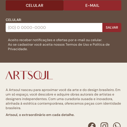
CELULAR
E-MAIL
CELULAR:
SALVAR
Aceito receber notificações e ofertas por e-mail ou celular.
Ao se cadastrar você aceita nossos
Termos de Uso
e
Politica de
Privacidade.
A Artsoul nasceu para aproximar você da arte e do design brasileiro. Em
um só espaço, você descobre e adquire obras autorais de artistas e
designers independentes. Com uma curadoria ousada e inovadora,
alinhada à estética contemporânea, oferecemos peças com identidade
brasileira.
Artsoul, o extraordinário em cada detalhe.