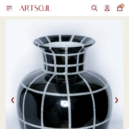
0
❮
❯