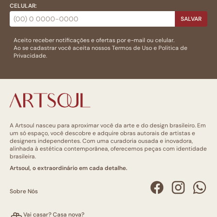
CELULAR:
SALVAR
Aceito receber notificações e ofertas por e-mail ou celular.
Ao se cadastrar você aceita nossos
Termos de Uso
e
Politica de
Privacidade.
A Artsoul nasceu para aproximar você da arte e do design brasileiro. Em
um só espaço, você descobre e adquire obras autorais de artistas e
designers independentes. Com uma curadoria ousada e inovadora,
alinhada à estética contemporânea, oferecemos peças com identidade
brasileira.
Artsoul, o extraordinário em cada detalhe.
Sobre Nós
Vai casar? Casa nova?