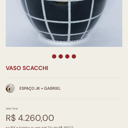
VASO SCACCHI
ESPAÇO JK + GABRIEL
Valor Total
R$ 4.260,00
no PIX e boleto ou em até 12x de R$ 393,17