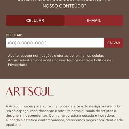
NOSSO CONTEÚDO?
CELULAR
E-MAIL
CELULAR:
SALVAR
Aceito receber notificações e ofertas por e-mail ou celular.
Ao se cadastrar você aceita nossos
Termos de Uso
e
Politica de
Privacidade.
A Artsoul nasceu para aproximar você da arte e do design brasileiro. Em
um só espaço, você descobre e adquire obras autorais de artistas e
designers independentes. Com uma curadoria ousada e inovadora,
alinhada à estética contemporânea, oferecemos peças com identidade
brasileira.