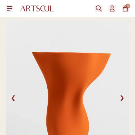
0
❮
❯