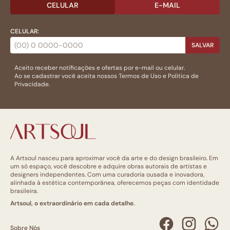
CELULAR
E-MAIL
CELULAR:
SALVAR
Aceito receber notificações e ofertas por e-mail ou celular.
Ao se cadastrar você aceita nossos
Termos de Uso
e
Politica de
Privacidade.
A Artsoul nasceu para aproximar você da arte e do design brasileiro. Em
um só espaço, você descobre e adquire obras autorais de artistas e
designers independentes. Com uma curadoria ousada e inovadora,
alinhada à estética contemporânea, oferecemos peças com identidade
brasileira.
Artsoul, o extraordinário em cada detalhe.
Sobre Nós