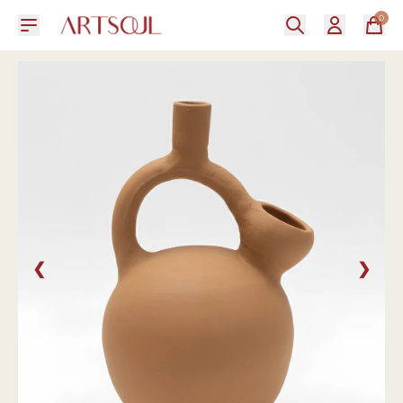
0
❮
❯