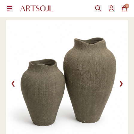
0
❮
❯