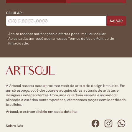
CELULAR:
SALVAR
Aceito receber notificações e ofertas por e-mail ou celular.
Ao se cadastrar você aceita nossos
Termos de Uso
e
Politica de
Privacidade.
A Artsoul nasceu para aproximar você da arte e do design brasileiro. Em
um só espaço, você descobre e adquire obras autorais de artistas e
designers independentes. Com uma curadoria ousada e inovadora,
alinhada à estética contemporânea, oferecemos peças com identidade
brasileira.
Artsoul, o extraordinário em cada detalhe.
Sobre Nós