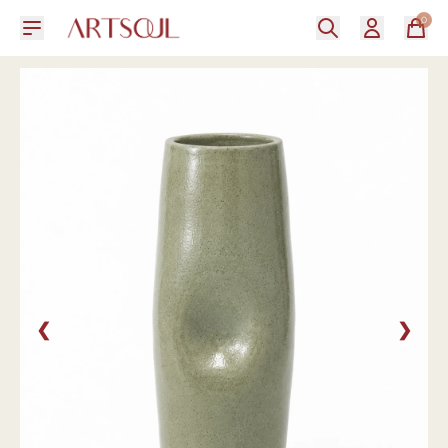
0
❮
❯