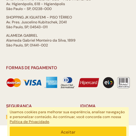
Av. Higienópolis, 618 - Higienópolis
São Paulo - SP, 01238-000
SHOPPING JK IGUATEMI - PISO TÉRREO
Av. Pres. Juscelino Kubitschek, 2041
São Paulo, SP, 04543-011
ALAMEDA GABRIEL
Alameda Gabriel Monteiro da Silva, 1899
São Paulo, SP, 01441-002
FORMAS DE PAGAMENTO
SEGURANÇA
IDIOMA
Usamos cookies para melhorar sua experiência, analisar navegação
e personalizar conteúdo. Ao continuar, você concorda com nossa
Política de Privacidade
.
ARTSOUL COMUNICAÇÃO DIGITAL LTDA | CNPJ: 29.752.781/0001-52
Aceitar