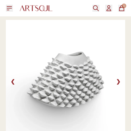
0
❮
❯