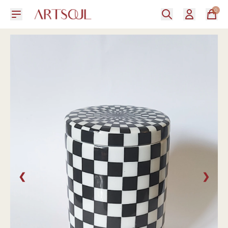
0
❮
❯