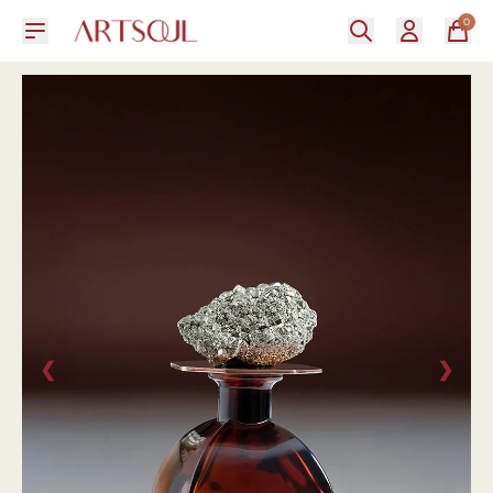
0
❮
❯