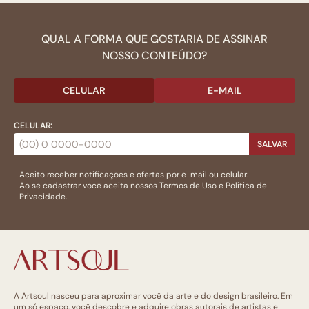
QUAL A FORMA QUE GOSTARIA DE ASSINAR
NOSSO CONTEÚDO?
CELULAR
E-MAIL
CELULAR:
SALVAR
Aceito receber notificações e ofertas por e-mail ou celular.
Ao se cadastrar você aceita nossos
Termos de Uso
e
Politica de
Privacidade.
A Artsoul nasceu para aproximar você da arte e do design brasileiro. Em
um só espaço, você descobre e adquire obras autorais de artistas e