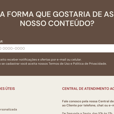
A FORMA QUE GOSTARIA DE A
NOSSO CONTEÚDO?
R:
eito receber notificações e ofertas por e-mail ou celular.
 se cadastrar você aceita nossos
Termos de Uso
e
Politica de Privacidade.
ES ÚTEIS
CENTRAL DE ATENDIMENTO AO
Fale conosco pela nossa Central d
ao Cliente por telefone, chat ou e-m
ersonalizada
De Segunda a Sexta, das 10h às 17h