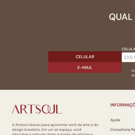
QUAL 
CELULA
CELULAR
E-MAIL
Ac
Ao
INFORMAÇÕ
Ajuda
A Artsoul nasceu para aproximar você da arte e do
design brasileiro. Em um só espaço, você
Consultoria P
descobre e adquire obras autorais de artistas e