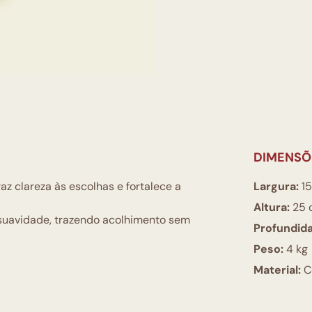
DIMENSÕ
az clareza às escolhas e fortalece a
Largura:
15
Altura:
25 
suavidade, trazendo acolhimento sem
Profundid
Peso:
4 kg
Material:
Ce