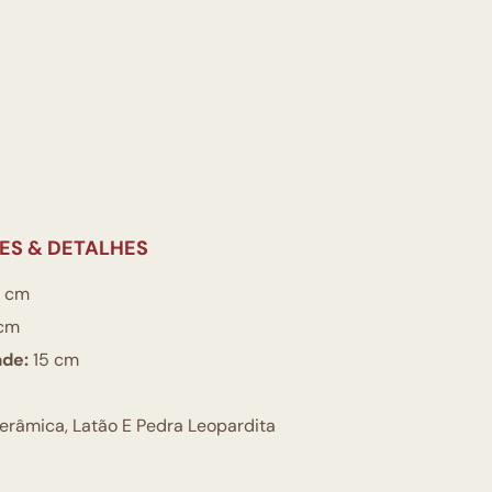
ES & DETALHES
 cm
cm
ade:
15 cm
râmica, Latão E Pedra Leopardita