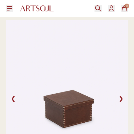
0
❮
❯