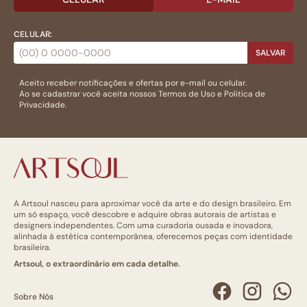
CELULAR:
SALVAR
Aceito receber notificações e ofertas por e-mail ou celular.
Ao se cadastrar você aceita nossos
Termos de Uso
e
Politica de
Privacidade.
A Artsoul nasceu para aproximar você da arte e do design brasileiro. Em
um só espaço, você descobre e adquire obras autorais de artistas e
designers independentes. Com uma curadoria ousada e inovadora,
alinhada à estética contemporânea, oferecemos peças com identidade
brasileira.
Artsoul, o extraordinário em cada detalhe.
Sobre Nós