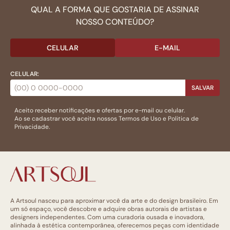
QUAL A FORMA QUE GOSTARIA DE ASSINAR
NOSSO CONTEÚDO?
CELULAR
E-MAIL
CELULAR:
SALVAR
Aceito receber notificações e ofertas por e-mail ou celular.
Ao se cadastrar você aceita nossos
Termos de Uso
e
Politica de
Privacidade.
A Artsoul nasceu para aproximar você da arte e do design brasileiro. Em
um só espaço, você descobre e adquire obras autorais de artistas e
designers independentes. Com uma curadoria ousada e inovadora,
alinhada à estética contemporânea, oferecemos peças com identidade