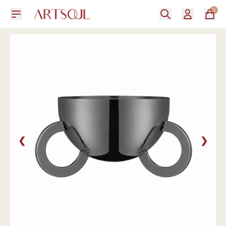
0
❮
❯