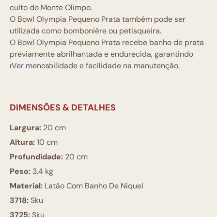
culto do Monte Olimpo.
O Bowl Olympia Pequeno Prata também pode ser
utilizada como bombonière ou petisqueira.
O Bowl Olympia Pequeno Prata recebe banho de prata
previamente abrilhantada e endurecida, garantindo
maior durabilidade e facilidade na manutenção.
Ver menos
DIMENSÕES & DETALHES
Largura:
20 cm
Altura:
10 cm
Profundidade:
20 cm
Peso:
3.4 kg
Material:
Latão Com Banho De Niquel
3718:
Sku
3725:
Sku