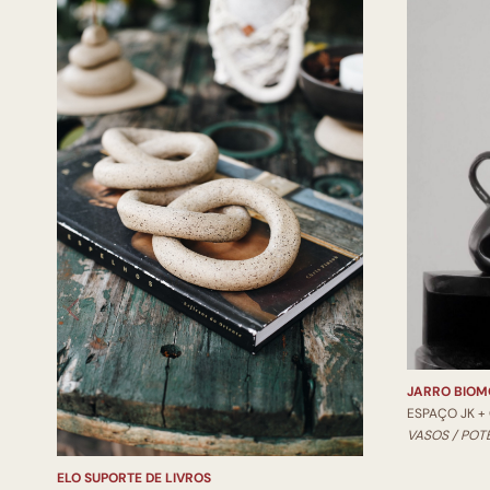
JARRO BIOM
ESPAÇO JK +
VASOS / POT
ELO SUPORTE DE LIVROS