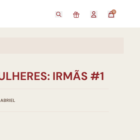
0
ULHERES: IRMÃS #1
GABRIEL
0