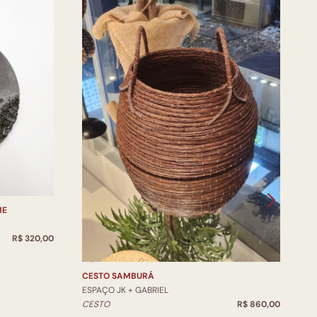
ME
V
E
R$ 320,00
V
CESTO SAMBURÁ
ESPAÇO JK + GABRIEL
CESTO
R$ 860,00