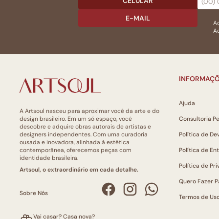
CELULAR
E-MAIL
Ac
Ao
INFORMAÇÕ
Ajuda
A Artsoul nasceu para aproximar você da arte e do
design brasileiro. Em um só espaço, você
Consultoria P
descobre e adquire obras autorais de artistas e
designers independentes. Com uma curadoria
Política de De
ousada e inovadora, alinhada à estética
contemporânea, oferecemos peças com
Política de En
identidade brasileira.
Política de Pr
Artsoul, o extraordinário em cada detalhe.
Quero Fazer P
Sobre Nós
Termos de Us
Vai casar? Casa nova?