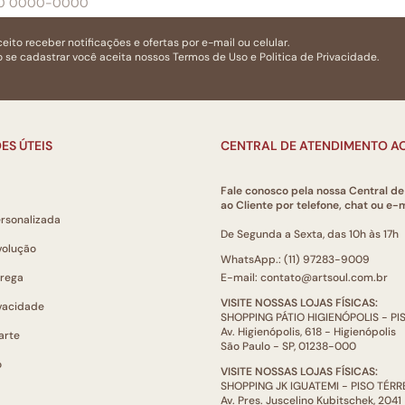
eito receber notificações e ofertas por e-mail ou celular.
 se cadastrar você aceita nossos
Termos de Uso
e
Politica de Privacidade.
ES ÚTEIS
CENTRAL DE ATENDIMENTO AO
Fale conosco pela nossa Central d
ao Cliente por telefone, chat ou e-m
ersonalizada
De Segunda a Sexta, das 10h às 17h
volução
WhatsApp.: (11) 97283-9009
trega
E-mail: contato@artsoul.com.br
VISITE NOSSAS LOJAS FÍSICAS:
ivacidade
SHOPPING PÁTIO HIGIENÓPOLIS - P
Av. Higienópolis, 618 - Higienópolis
arte
São Paulo - SP, 01238-000
o
VISITE NOSSAS LOJAS FÍSICAS:
SHOPPING JK IGUATEMI - PISO TÉR
Av. Pres. Juscelino Kubitschek, 2041