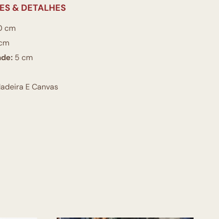
ES & DETALHES
0 cm
cm
ade:
5 cm
adeira E Canvas