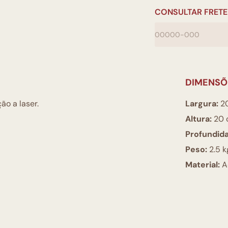
CONSULTAR FRETE
DIMENSÕ
ão a laser.
Largura:
2
Altura:
20 
Profundid
Peso:
2.5 k
Material:
Ac