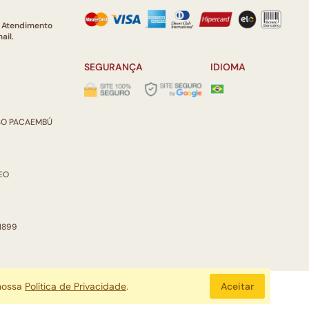
e Atendimento
ail.
SEGURANÇA
IDIOMA
ISO PACAEMBÚ
REO
 1899
 nossa
Política de Privacidade
.
Aceitar