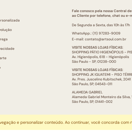
Fale conosco pela nossa Central d
ao Cliente por telefone, chat ou e-m
ersonalizada
De Segunda a Sexta, das 10h às 17h
volução
WhatsApp.: (11) 97283-9009
trega
E-mail: contato@artsoul.com.br
VISITE NOSSAS LOJAS FÍSICAS:
ivacidade
SHOPPING PÁTIO HIGIENÓPOLIS - P
Av. Higienópolis, 618 - Higienópolis
arte
São Paulo - SP, 01238-000
o
VISITE NOSSAS LOJAS FÍSICAS:
SHOPPING JK IGUATEMI - PISO TÉR
Av. Pres. Juscelino Kubitschek, 2041
São Paulo, SP, 04543-011
ALAMEDA GABRIEL
Alameda Gabriel Monteiro da Silva,
São Paulo, SP, 01441-002
ARTSOUL COMUNICAÇÃO DIGITAL LTDA | CNPJ: 29.752.781/0001-52
avegação e personalizar conteúdo. Ao continuar, você concorda com
Escritório: Rua Quatá, 845 - Sala 2, Vila Olímpia, São Paulo, SP, 04546-044