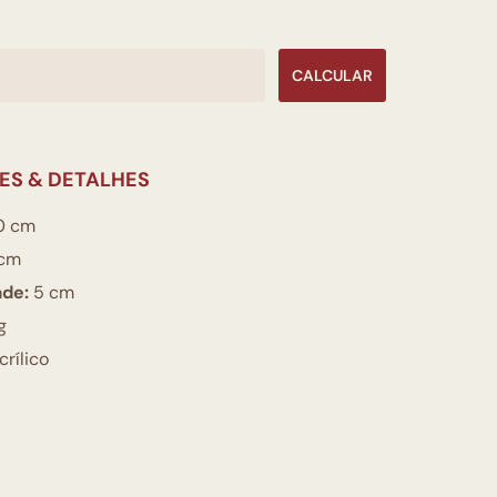
CALCULAR
ES & DETALHES
0 cm
cm
ade:
5 cm
g
rílico