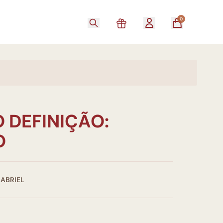
0
 DEFINIÇÃO:
O
GABRIEL