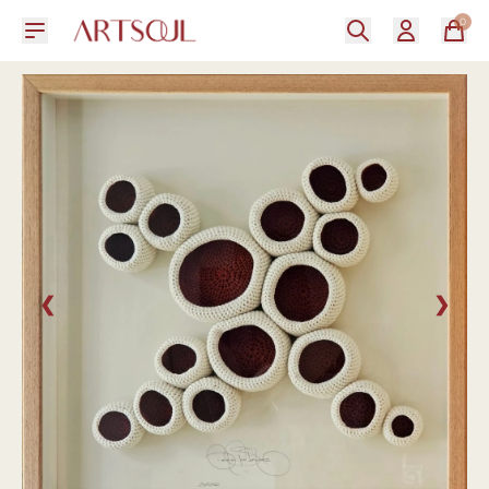
0
❮
❯