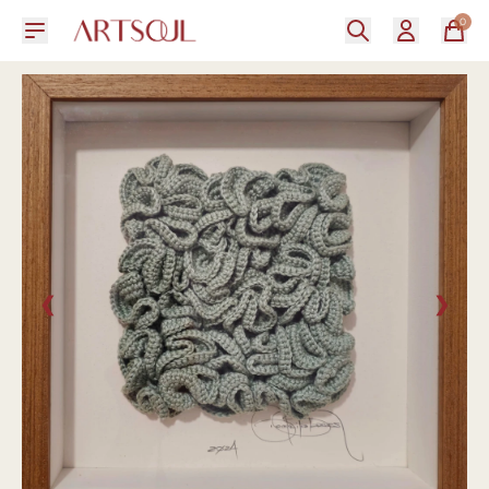
0
❮
❯