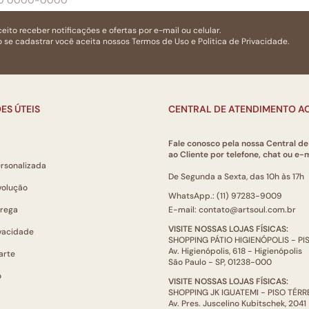
eito receber notificações e ofertas por e-mail ou celular.
 se cadastrar você aceita nossos
Termos de Uso
e
Politica de Privacidade.
ES ÚTEIS
CENTRAL DE ATENDIMENTO AO
Fale conosco pela nossa Central d
ao Cliente por telefone, chat ou e-m
ersonalizada
De Segunda a Sexta, das 10h às 17h
volução
WhatsApp.: (11) 97283-9009
trega
E-mail: contato@artsoul.com.br
VISITE NOSSAS LOJAS FÍSICAS:
ivacidade
SHOPPING PÁTIO HIGIENÓPOLIS - P
Av. Higienópolis, 618 - Higienópolis
arte
São Paulo - SP, 01238-000
o
VISITE NOSSAS LOJAS FÍSICAS:
SHOPPING JK IGUATEMI - PISO TÉR
Av. Pres. Juscelino Kubitschek, 2041