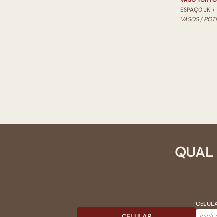
VASO TORTO
ESPAÇO JK +
VASOS / POT
QUAL 
CELULA
CELULAR