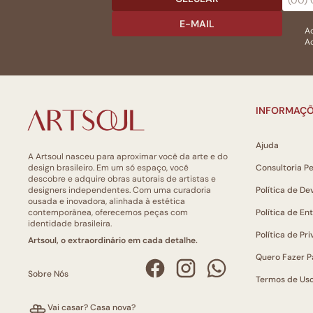
E-MAIL
Ac
Ao
INFORMAÇÕ
Ajuda
A Artsoul nasceu para aproximar você da arte e do
design brasileiro. Em um só espaço, você
Consultoria P
descobre e adquire obras autorais de artistas e
designers independentes. Com uma curadoria
Política de De
ousada e inovadora, alinhada à estética
contemporânea, oferecemos peças com
Política de En
identidade brasileira.
Política de Pr
Artsoul, o extraordinário em cada detalhe.
Quero Fazer P
Sobre Nós
Termos de Us
Vai casar? Casa nova?