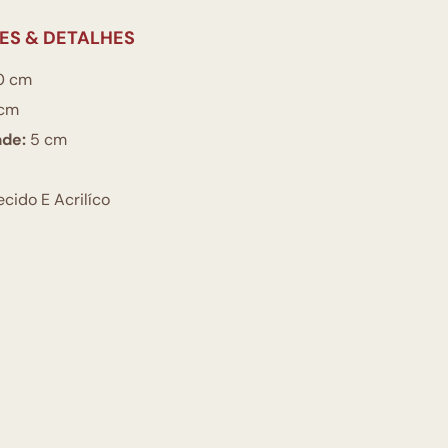
ES & DETALHES
0 cm
cm
ade:
5 cm
cido E Acrilíco