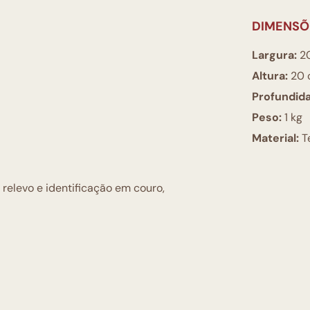
DIMENSÕ
Largura:
2
Altura:
20 
Profundid
Peso:
1 kg
Material:
Te
elevo e identificação em couro,