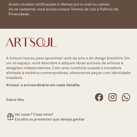
Aceito receber notificações e ofertas por e-mail ou celular.
Ao se cadastrar você aceita nossos
Termos de Uso
e
Politica de
Privacidade.
A Artsoul nasceu para aproximar você da arte e do design brasileiro. Em
um só espaço, você descobre e adquire obras autorais de artistas e
designers independentes. Com uma curadoria ousada e inovadora,
alinhada à estética contemporânea, oferecemos peças com identidade
brasileira.
Artsoul, o extraordinário em cada detalhe.
Sobre Nós
Vai casar? Casa nova?
Escolha os presentes que deseja ganhar