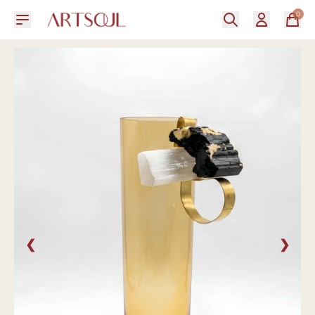
0
❮
❯