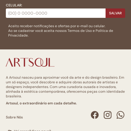
CELULAR:
SALVAR
Aceito receber notificações e ofertas por e-mail ou celular.
Ao se cadastrar você aceita nossos
Termos de Uso
e
Politica de
Privacidade.
A Artsoul nasceu para aproximar você da arte e do design brasileiro. Em
um só espaço, você descobre e adquire obras autorais de artistas e
designers independentes. Com uma curadoria ousada e inovadora,
alinhada à estética contemporânea, oferecemos peças com identidade
brasileira.
Artsoul, o extraordinário em cada detalhe.
Sobre Nós