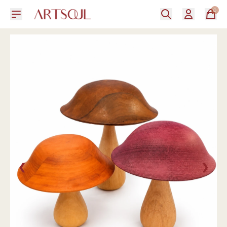
0
❮
❯