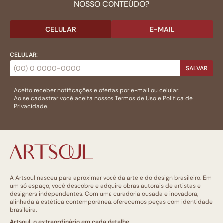
NOSSO CONTEÚDO?
CELULAR
E-MAIL
CELULAR:
SALVAR
Aceito receber notificações e ofertas por e-mail ou celular.
Ao se cadastrar você aceita nossos
Termos de Uso
e
Politica de
Privacidade.
A Artsoul nasceu para aproximar você da arte e do design brasileiro. Em
um só espaço, você descobre e adquire obras autorais de artistas e
designers independentes. Com uma curadoria ousada e inovadora,
alinhada à estética contemporânea, oferecemos peças com identidade
brasileira.
Artsoul, o extraordinário em cada detalhe.