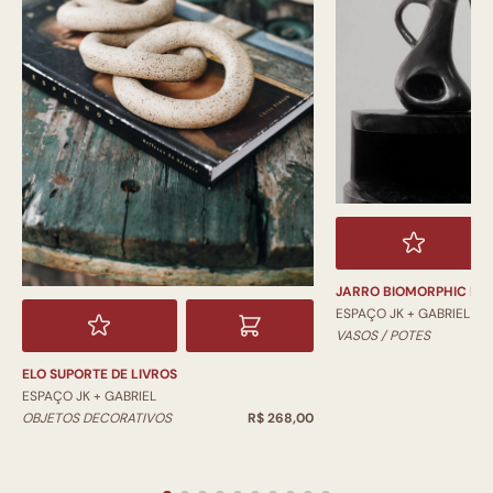
JARRO BIOMORPHIC PI
ESPAÇO JK + GABRIEL
VASOS / POTES
ELO SUPORTE DE LIVROS
ESPAÇO JK + GABRIEL
OBJETOS DECORATIVOS
R$ 268,00