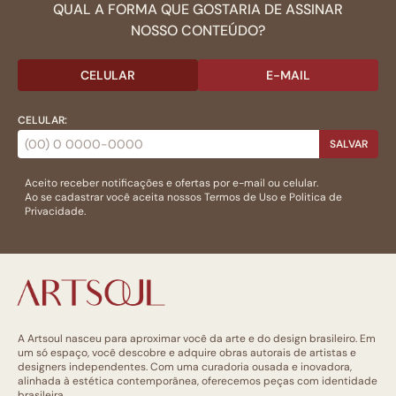
QUAL A FORMA QUE GOSTARIA DE ASSINAR
NOSSO CONTEÚDO?
CELULAR
E-MAIL
CELULAR:
SALVAR
Aceito receber notificações e ofertas por e-mail ou celular.
Ao se cadastrar você aceita nossos
Termos de Uso
e
Politica de
Privacidade.
A Artsoul nasceu para aproximar você da arte e do design brasileiro. Em
um só espaço, você descobre e adquire obras autorais de artistas e
designers independentes. Com uma curadoria ousada e inovadora,
alinhada à estética contemporânea, oferecemos peças com identidade
brasileira.