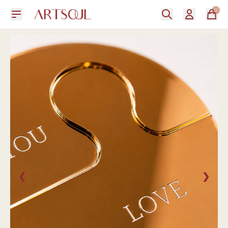
0
❮
❯