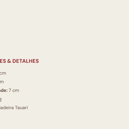
ES & DETALHES
 cm
cm
ade:
7 cm
g
adeira Tauari