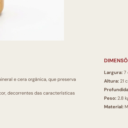
DIMENSÕ
Largura:
7
eral e cera orgânica, que preserva
Altura:
21 
Profundid
or, decorrentes das características
Peso:
2.8 k
Material:
M