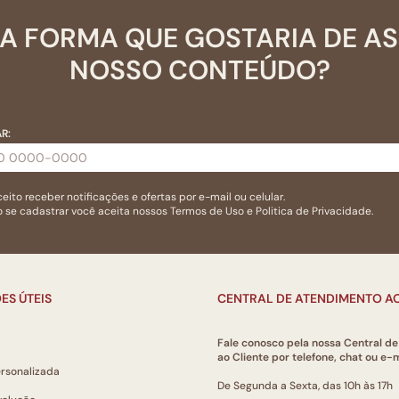
A FORMA QUE GOSTARIA DE A
NOSSO CONTEÚDO?
R:
eito receber notificações e ofertas por e-mail ou celular.
 se cadastrar você aceita nossos
Termos de Uso
e
Politica de Privacidade.
ES ÚTEIS
CENTRAL DE ATENDIMENTO AO
Fale conosco pela nossa Central d
ao Cliente por telefone, chat ou e-m
ersonalizada
De Segunda a Sexta, das 10h às 17h