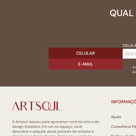
QUAL 
CELULA
CELULAR
E-MAIL
Ac
Ao
INFORMAÇÕ
Ajuda
A Artsoul nasceu para aproximar você da arte e do
design brasileiro. Em um só espaço, você
Consultoria P
descobre e adquire obras autorais de artistas e