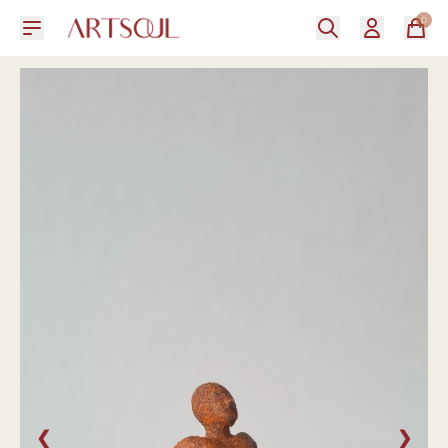
0
❮
❯