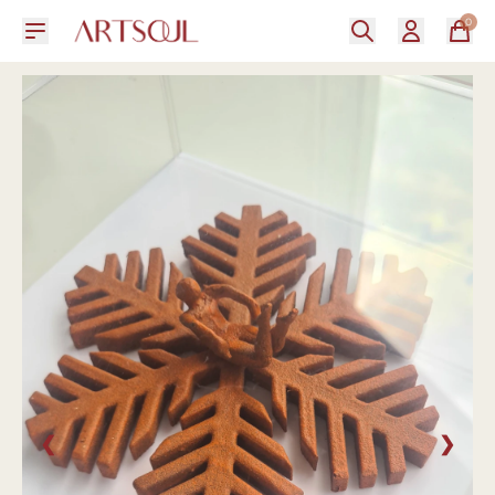
0
❮
❯