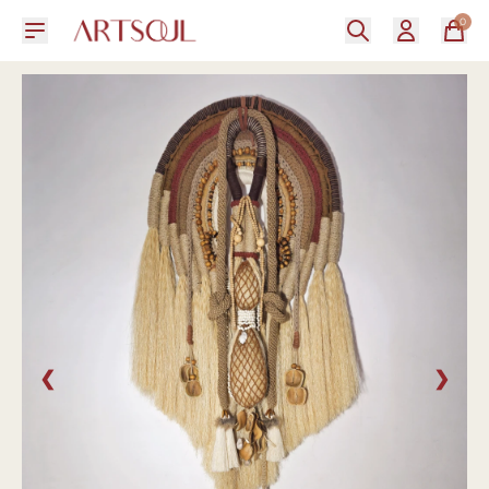
0
❮
❯