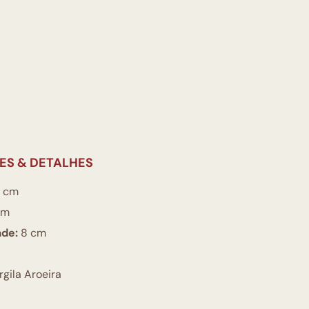
ES & DETALHES
 cm
cm
ade:
8 cm
gila Aroeira