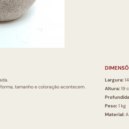
DIMENSÕ
ada.
Largura:
14
e forma, tamanho e coloração acontecem.
Altura:
19 
Profundid
Peso:
1 kg
Material:
Ar