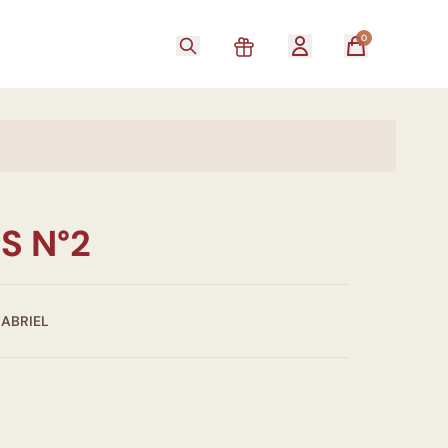
0
S N°2
GABRIEL