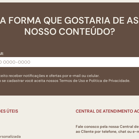
A FORMA QUE GOSTARIA DE A
NOSSO CONTEÚDO?
R:
eito receber notificações e ofertas por e-mail ou celular.
 se cadastrar você aceita nossos
Termos de Uso
e
Politica de Privacidade.
ES ÚTEIS
CENTRAL DE ATENDIMENTO AO
Fale conosco pela nossa Central d
ao Cliente por telefone, chat ou e-m
ersonalizada