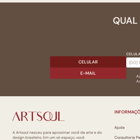
QUAL 
CELULA
CELULAR
E-MAIL
Ac
Ao
INFORMAÇÕ
Ajuda
A Artsoul nasceu para aproximar você da arte e do
design brasileiro. Em um só espaço, você
Consultoria P