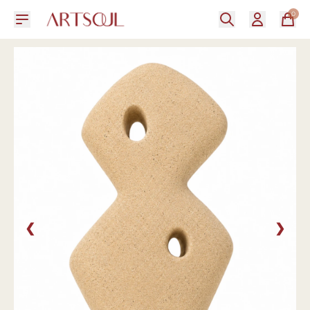
0
❮
❯