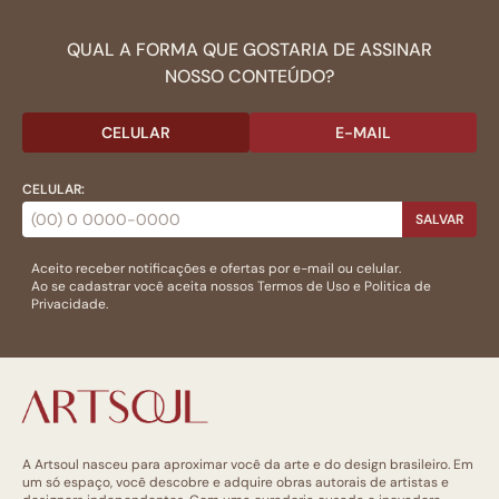
QUAL A FORMA QUE GOSTARIA DE ASSINAR
NOSSO CONTEÚDO?
CELULAR
E-MAIL
CELULAR:
SALVAR
Aceito receber notificações e ofertas por e-mail ou celular.
Ao se cadastrar você aceita nossos
Termos de Uso
e
Politica de
Privacidade.
A Artsoul nasceu para aproximar você da arte e do design brasileiro. Em
um só espaço, você descobre e adquire obras autorais de artistas e