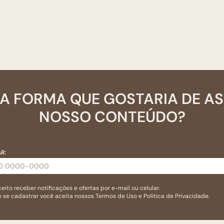
A FORMA QUE GOSTARIA DE A
NOSSO CONTEÚDO?
R:
eito receber notificações e ofertas por e-mail ou celular.
 se cadastrar você aceita nossos
Termos de Uso
e
Politica de Privacidade.