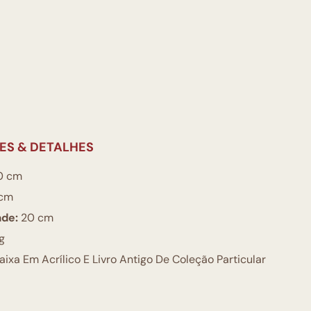
ES & DETALHES
0 cm
cm
ade:
20 cm
g
ixa Em Acrílico E Livro Antigo De Coleção Particular