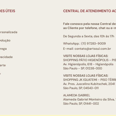
ES ÚTEIS
CENTRAL DE ATENDIMENTO AO
Fale conosco pela nossa Central d
ao Cliente por telefone, chat ou e-m
ersonalizada
De Segunda a Sexta, das 10h às 17h
volução
WhatsApp.: (11) 97283-9009
trega
E-mail: contato@artsoul.com.br
VISITE NOSSAS LOJAS FÍSICAS:
ivacidade
SHOPPING PÁTIO HIGIENÓPOLIS - P
Av. Higienópolis, 618 - Higienópolis
arte
São Paulo - SP, 01238-000
o
VISITE NOSSAS LOJAS FÍSICAS:
SHOPPING JK IGUATEMI - PISO TÉR
Av. Pres. Juscelino Kubitschek, 2041
São Paulo, SP, 04543-011
ALAMEDA GABRIEL
Alameda Gabriel Monteiro da Silva,
São Paulo, SP, 01441-002