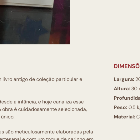
DIMENSÕ
livro antigo de coleção particular e
Largura:
2
Altura:
30 
Profundid
esde a infância, e hoje canaliza esse
Peso:
0.5 k
da obra é cuidadosamente selecionada,
 único.
Material:
Ca
das são meticulosamente elaboradas pela
ra artesanal e com um toque de carinho em