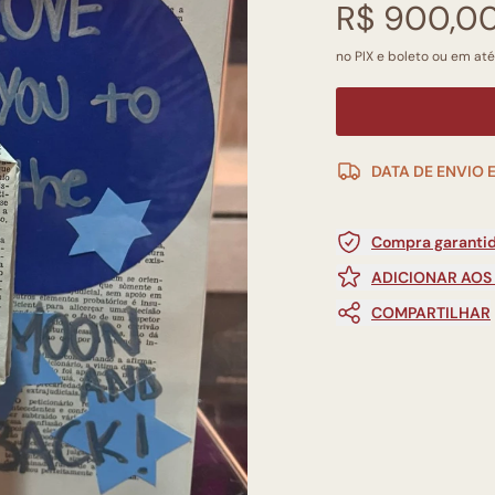
R$ 900,0
no PIX e boleto ou em até
DATA DE ENVIO 
Compra garantid
ADICIONAR AOS
COMPARTILHAR