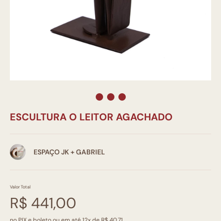
ESCULTURA O LEITOR AGACHADO
ESPAÇO JK + GABRIEL
Valor Total
R$ 441,00
no PIX e boleto ou em até 12x de R$ 40,71