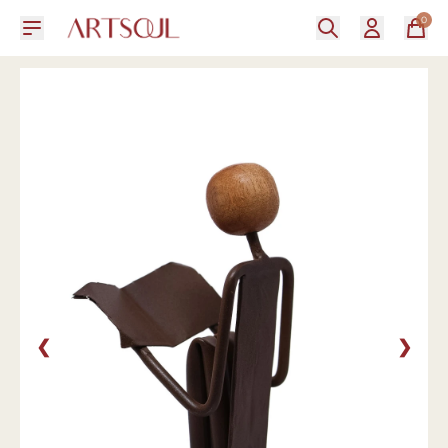
0
❮
❯