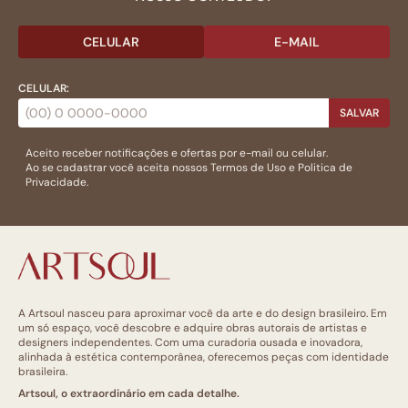
CELULAR
E-MAIL
CELULAR:
SALVAR
Aceito receber notificações e ofertas por e-mail ou celular.
Ao se cadastrar você aceita nossos
Termos de Uso
e
Politica de
Privacidade.
A Artsoul nasceu para aproximar você da arte e do design brasileiro. Em
um só espaço, você descobre e adquire obras autorais de artistas e
designers independentes. Com uma curadoria ousada e inovadora,
alinhada à estética contemporânea, oferecemos peças com identidade
brasileira.
Artsoul, o extraordinário em cada detalhe.